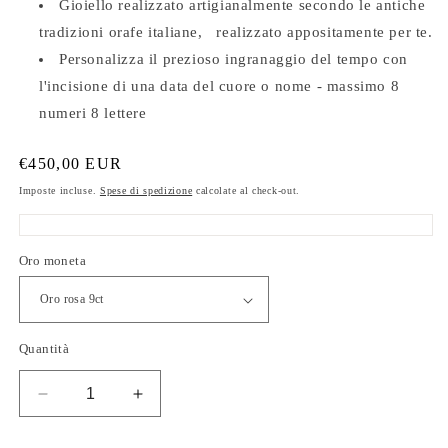
Gioiello realizzato artigianalmente secondo le antiche
tradizioni orafe italiane,
realizzato appositamente per te.
Personalizza il prezioso ingranaggio del tempo con
l'incisione di una data del cuore o nome - massimo 8
numeri 8 lettere
Prezzo
€450,00 EUR
di
Imposte incluse.
Spese di spedizione
calcolate al check-out.
listino
Oro moneta
Quantità
Diminuisci
Aumenta
quantità
quantità
per
per