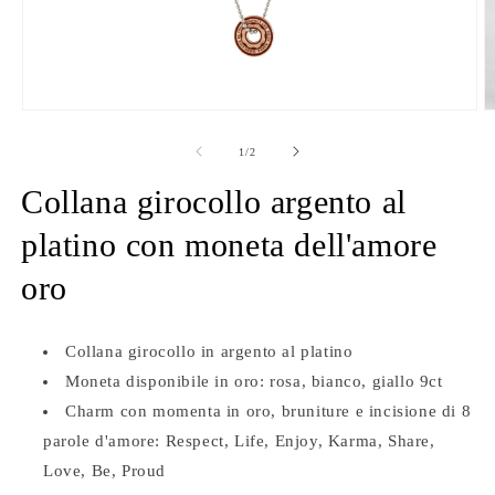
Apri
A
contenuti
c
multimediali
m
su
1
/
2
1
3
in
in
Collana girocollo argento al
finestra
f
modale
m
platino con moneta dell'amore
oro
Collana girocollo in argento al platino
Moneta disponibile in oro: rosa, bianco, giallo 9ct
Charm con momenta in oro, bruniture e incisione di 8
parole d'amore: Respect, Life, Enjoy, Karma, Share,
Love, Be, Proud