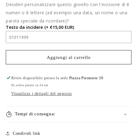
Desideri personalizzare questo gioiello con l'incisione di 8
Collana
Collana
girocollo
girocollo
numeri o 8 lettere (ad esempio una data, un nome o una
argento
argento
parola speciale da ricordare)?
al
al
Testo da incidere
(+ €15,00 EUR)
platino
platino
con
con
moneta
moneta
dell&#39;amore
dell&#39;amore
oro
oro
Aggiungi al carrello
Ritiro disponibile presso la sede
Piazza Piemonte 10
Di solito pronto in 24 ore
Visualizza i dettagli del negozio
Tempi di consegna:
Condividi link