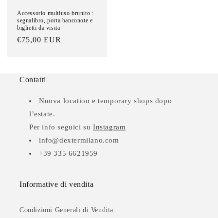
Accessorio multiuso brunito :
segnalibro, porta banconote e
biglietti da visita
Prezzo
€75,00 EUR
di
listino
Contatti
Nuova location e temporary shops dopo
l’estate.
Per info seguici su
Instagram
info@dextermilano.com
+39 335 6621959
Informative di vendita
Condizioni Generali di Vendita