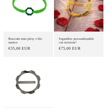
n
e
:
Bracciale mini plexy e filo
Segnalibro personalizzabile
nautico
con incisione!
Prezzo
€35,00 EUR
Prezzo
€75,00 EUR
di
di
listino
listino