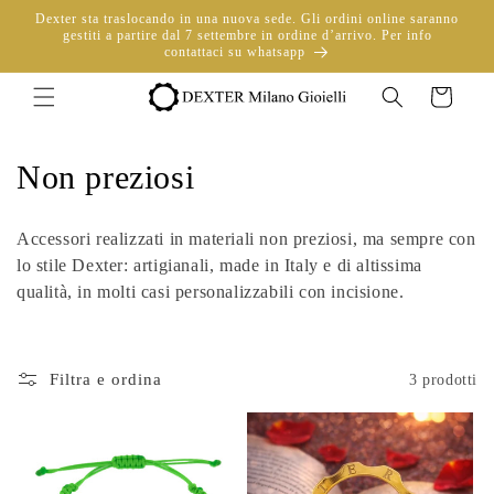
Vai
Dexter sta traslocando in una nuova sede. Gli ordini online saranno
direttamente
gestiti a partire dal 7 settembre in ordine d’arrivo. Per info
ai contenuti
contattaci su whatsapp
Carrello
C
Non preziosi
o
Accessori realizzati in materiali non preziosi, ma sempre con
l
lo stile Dexter: artigianali, made in Italy e di altissima
qualità, in molti casi personalizzabili con incisione.
l
e
Filtra e ordina
3 prodotti
z
i
o