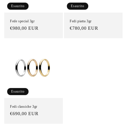
n
Esaurito
Esaurito
e
Fede special 3gr
Fedi piatta 3gr
:
Prezzo
€980,00 EUR
Prezzo
€780,00 EUR
di
di
listino
listino
Esaurito
Fedi classiche 3gr
Prezzo
€690,00 EUR
di
listino