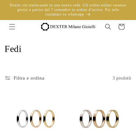
Vai
Dexter sta traslocando in una nuova sede. Gli ordini online saranno
direttamente
gestiti a partire dal 7 settembre in ordine d’arrivo. Per info
ai contenuti
contattaci su whatsapp
Carrello
C
Fedi
o
l
Filtra e ordina
3 prodotti
l
e
z
i
o