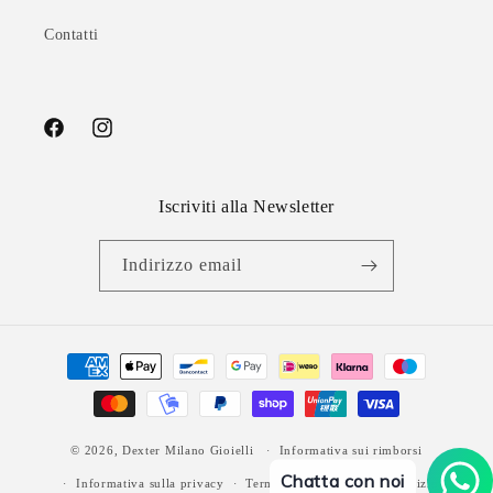
Contatti
Facebook
Instagram
Iscriviti alla Newsletter
Indirizzo email
Metodi
di
pagamento
© 2026,
Dexter Milano Gioielli
Informativa sui rimborsi
Chatta con noi
Informativa sulla privacy
Termini e condizioni del servizio