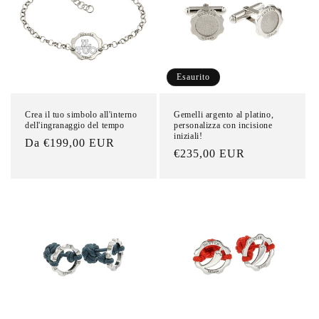
n
e
:
Esaurito
Gemelli argento al platino,
Crea il tuo simbolo all'interno
personalizza con incisione
dell'ingranaggio del tempo
iniziali!
Prezzo
Da €199,00 EUR
Prezzo
€235,00 EUR
di
di
listino
listino