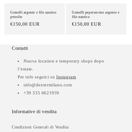
Gemelli argento e filo nautico
Gemelli peperoncino argento e
petrolio
filo nautico
Prezzo
€150,00 EUR
Prezzo
€150,00 EUR
di
di
listino
listino
Contatti
Nuova location e temporary shops dopo
l’estate.
Per info seguici su
Instagram
info@dextermilano.com
+39 335 6621959
Informative di vendita
Condizioni Generali di Vendita