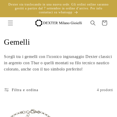
Vai
Dexter sta traslocando in una nuova sede. Gli ordini online saranno
direttamente
gestiti a partire dal 7 settembre in ordine d’arrivo. Per info
ai contenuti
contattaci su whatsapp
Carrello
C
Gemelli
o
Scegli tra i gemelli con l'iconico ingranaggio Dexter classici
l
in argento con Tbar o quelli montati su filo tecnico nautico
colorato, anche con il tuo simbolo preferito!
l
e
Filtra e ordina
4 prodotti
z
i
o