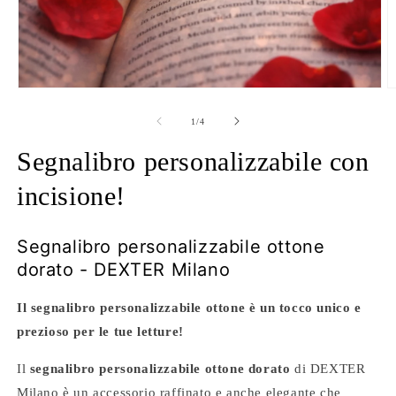
Apri
A
contenuti
c
multimediali
m
su
1
/
4
1
2
in
in
Segnalibro personalizzabile con
finestra
f
modale
m
incisione!
Segnalibro personalizzabile ottone
dorato - DEXTER Milano
Il segnalibro personalizzabile ottone è u
n tocco unico e
prezioso per le tue letture!
Il
segnalibro personalizzabile ottone dorato
di DEXTER
Milano è un accessorio raffinato e anche elegante che