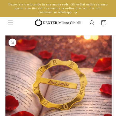
Vai
Dexter sta traslocando in una nuova sede. Gli ordini online saranno
direttamente
gestiti a partire dal 7 settembre in ordine d’arrivo. Per info
ai contenuti
contattaci su whatsapp
Carrello
Passa alle
informazioni
sul prodotto