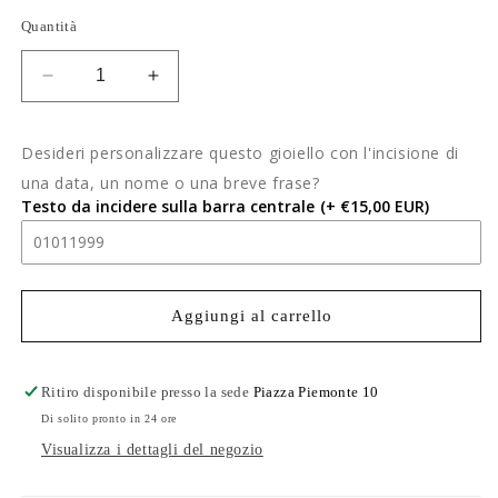
Quantità
Diminuisci
Aumenta
quantità
quantità
per
per
Desideri personalizzare questo gioiello con l'incisione di
Segnalibro
Segnalibro
personalizzabile
personalizzabile
una data, un nome o una breve frase?
con
con
Testo da incidere sulla barra centrale
(+ €15,00 EUR)
incisione!
incisione!
Aggiungi al carrello
Ritiro disponibile presso la sede
Piazza Piemonte 10
Di solito pronto in 24 ore
Visualizza i dettagli del negozio