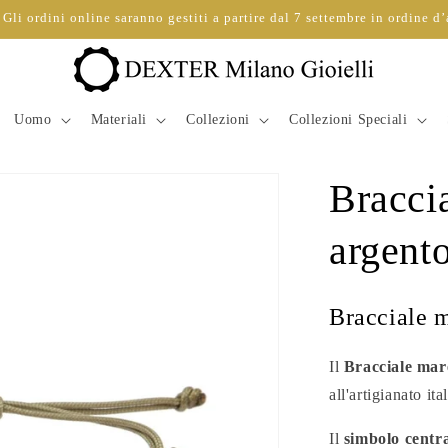
Gli ordini online saranno gestiti a partire dal 7 settembre in ordine d’
Uomo
Materiali
Collezioni
Collezioni Speciali
Bracci
argento
Bracciale 
Il
Bracciale mar
all'artigianato ita
Il
simbolo centra