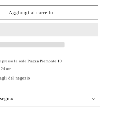
per
Bracciale
Aggiungi al carrello
mare
Geko
argento
e
filo
nautico
e presso la sede
Piazza Piemonte 10
 24 ore
tagli del negozio
segna: