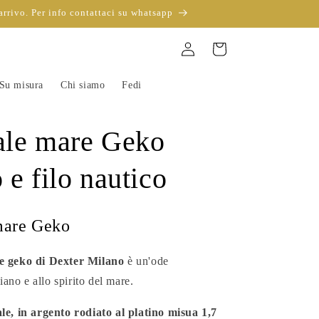
arrivo. Per info contattaci su whatsapp
Accedi
Carrello
Su misura
Chi siamo
Fedi
ale mare Geko
 e filo nautico
mare Geko
e geko di Dexter Milano
è un'ode
liano e allo spirito del mare.
le, in argento rodiato al platino misua 1,7