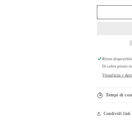
per
Bracciale
mare
Geko
argento
e
filo
nautico
Ritiro disponibil
Di solito pronto in
Visualizza i det
Tempi di con
Condividi link