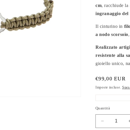
cm
, racchiude l
ingranaggio del
Il cinturino in
fi
a nodo scorsoio
Realizzato artig
resistente alla s
gioiello unico, n
Prezzo
€99,00 EUR
di
Imposte incluse.
Spes
listino
Quantità
Diminuisci
quantità