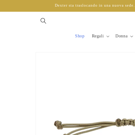
Vai
Dexter sta traslocando in una nuova sede. 
direttamente
ai contenuti
Shop
Regali
Donna
Passa alle
informazioni
sul prodotto