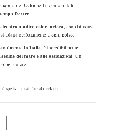
a sagoma del
Geko
nell'inconfondibile
 tempo Dexter
.
lo tecnico nautico color tortora
, con
chiusura
, si adatta perfettamente a
ogni polso
.
ianalmente in Italia
, è incredibilmente
alsedine del mare e alle ossidazioni
. Un
ato per durare.
e di spedizione
calcolate al check-out.
Aumenta
quantità