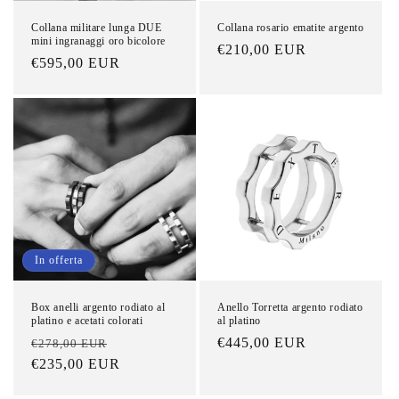
Collana militare lunga DUE
Collana rosario ematite argento
mini ingranaggi oro bicolore
Prezzo
€210,00 EUR
Prezzo
€595,00 EUR
di
di
listino
listino
In offerta
Box anelli argento rodiato al
Anello Torretta argento rodiato
platino e acetati colorati
al platino
Prezzo
Prezzo
Prezzo
€445,00 EUR
€278,00 EUR
di
€235,00 EUR
scontato
di
listino
listino