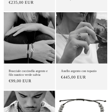
Prezzo
€235,00 EUR
di
di
listino
listino
Bracciale coccinella argento e
Anello argento con topazio
filo nautico verde salvia
Prezzo
€445,00 EUR
Prezzo
€99,00 EUR
di
di
listino
listino