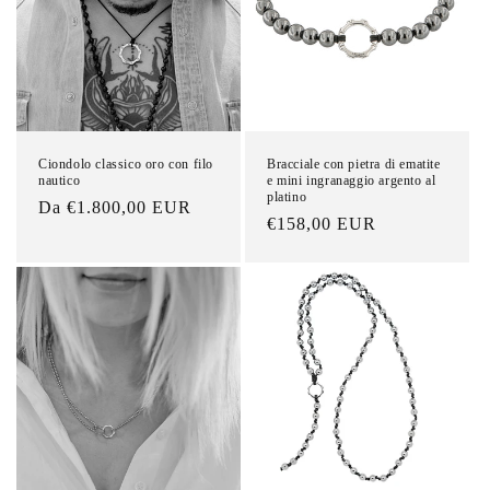
Ciondolo classico oro con filo
Bracciale con pietra di ematite
nautico
e mini ingranaggio argento al
platino
Prezzo
Da €1.800,00 EUR
Prezzo
€158,00 EUR
di
di
listino
listino