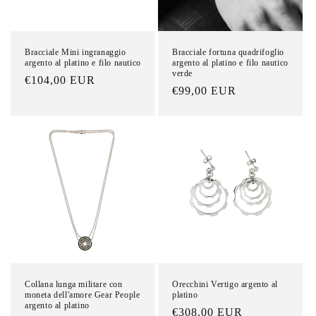
n
e
Bracciale Mini ingranaggio
Bracciale fortuna quadrifoglio
argento al platino e filo nautico
argento al platino e filo nautico
:
verde
Prezzo
€104,00 EUR
Prezzo
€99,00 EUR
di
di
listino
listino
Collana lunga militare con
Orecchini Vertigo argento al
moneta dell'amore Gear People
platino
argento al platino
Prezzo
€308,00 EUR