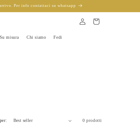
arrivo. Per info contattaci su whatsapp
Accedi
Carrello
Su misura
Chi siamo
Fedi
per:
0 prodotti