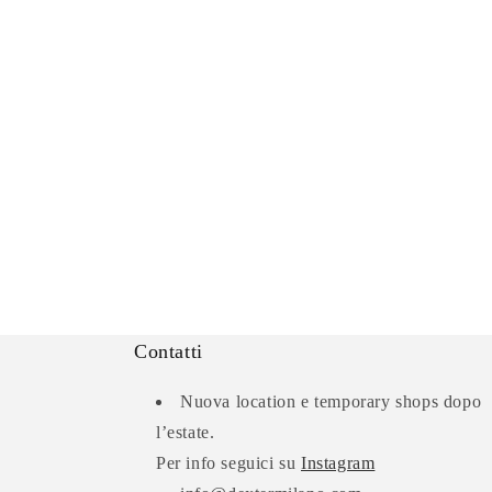
z
i
o
n
e
:
Contatti
Nuova location e temporary shops dopo
l’estate.
Per info seguici su
Instagram