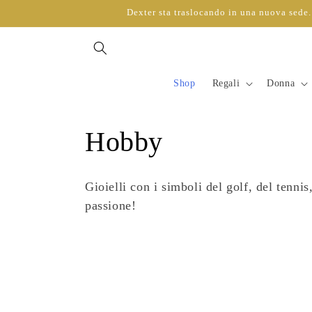
Vai
Dexter sta traslocando in una nuova sede. 
direttamente
ai contenuti
Shop
Regali
Donna
C
Hobby
o
Gioielli con i simboli del golf, del tenni
l
passione!
l
e