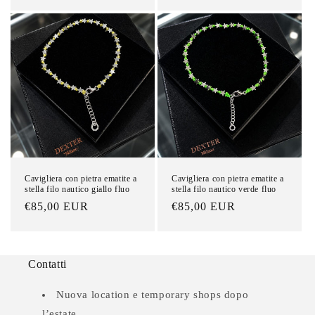
di
di
listino
listino
Cavigliera con pietra ematite a
Cavigliera con pietra ematite a
stella filo nautico giallo fluo
stella filo nautico verde fluo
Prezzo
€85,00 EUR
Prezzo
€85,00 EUR
di
di
listino
listino
Contatti
Nuova location e temporary shops dopo
l’estate.