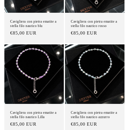
n
e
Cavigliera con pietra ematite a
Cavigliera con pietra ematite a
stella filo nautico blu
stella filo nautico rosso
:
Prezzo
€85,00 EUR
Prezzo
€85,00 EUR
di
di
listino
listino
Cavigliera con pietra ematite a
Cavigliera con pietra ematite a
stella filo nautico Lilla
stella filo nautico azzurro
Prezzo
€85,00 EUR
Prezzo
€85,00 EUR